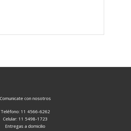
Comunicate con nosotros
Teléfono:
11 4566-6262
Celular:
11 5498-1723
Entregas a domicilio